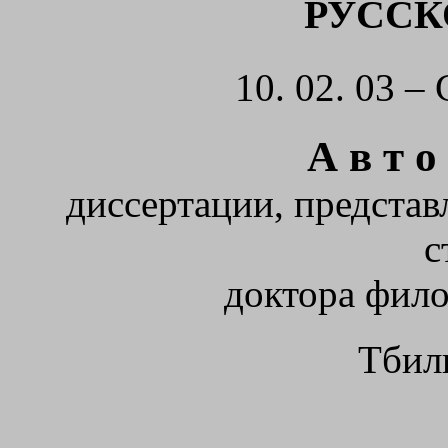
РУСС
10. 02. 03 –
А в т о 
диссертации, представ
с
доктора фило
Тбил