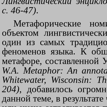
Лингвистический энцикло
с. 46-47
)
.
Метафорические но
объектом лингвистическ
один из самых традицио
феноменов языка. К об
метафоре, составленной 
W.A. Metaphor: An annotat
Whitewater, Wisconsin: Th
204
)
, добавилось огром
данной теме, в результате 