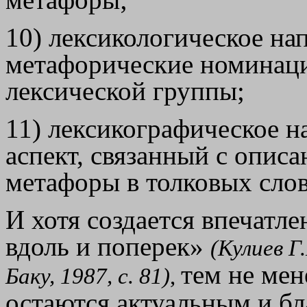
метафоры;
10) лексикологическое на
метафорические номинаци
лексической группы;
11) лексикографическое н
аспект, связанный с опис
метафоры в толковых слов
И хотя создается впечатле
вдоль и поперек»
(Кулиев Г
тем не ме
Баку, 1987, с. 81)
,
остаются
актуальным
и бл