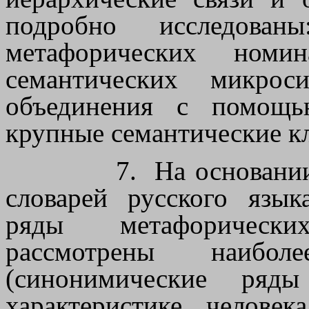
подробно исследованы
метафорических номин
семантических микро
объединения с помощь
крупные семантические к
7.
На основани
словарей русского язы
ряды метафорическ
рассмотрены наиб
(синонимические ряд
характеристике челове